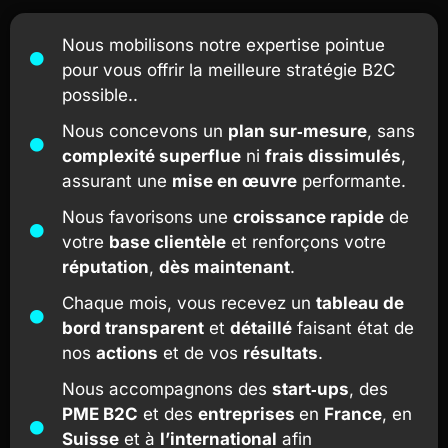
Nous mobilisons notre expertise pointue
pour vous offrir la meilleure stratégie B2C
possible..
Nous concevons un
plan sur‑mesure
, sans
complexité superflue
ni
frais dissimulés
,
assurant une
mise en œuvre
performante.
Nous favorisons une
croissance rapide
de
votre
base clientèle
et renforçons votre
réputation
,
dès maintenant
.
Chaque mois, vous recevez un
tableau de
bord transparent
et
détaillé
faisant état de
nos
actions
et de vos
résultats
.
Nous accompagnons des
start‑ups
, des
PME B2C
et des
entreprises
en
France
, en
Suisse
et à
l’international
afin