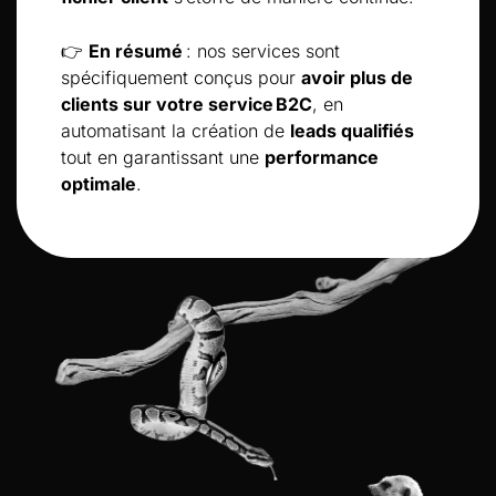
👉
En résumé
: nos services sont
spécifiquement conçus pour
avoir plus de
clients sur votre service B2C
, en
automatisant la création de
leads qualifiés
tout en garantissant une
performance
optimale
.