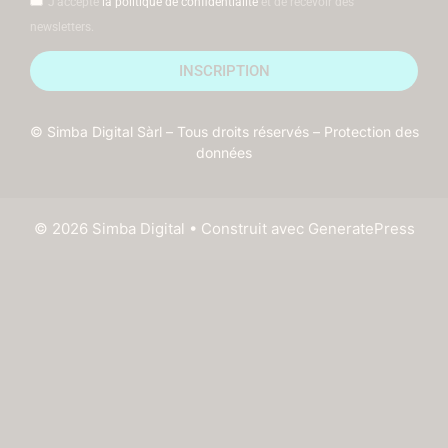
J'accepte
la politique de confidentialité
et de recevoir des
newsletters.
INSCRIPTION
© Simba Digital Sàrl – Tous droits réservés –
Protection des
données
© 2026 Simba Digital
• Construit avec
GeneratePress