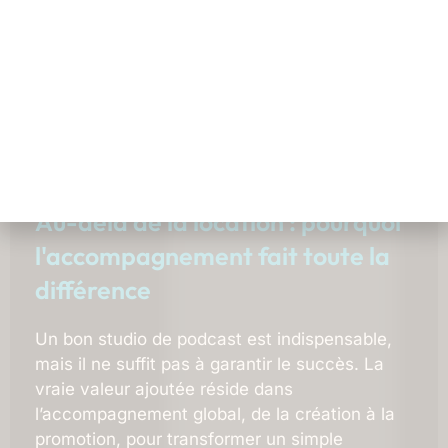
2013 des contenus en 4K avec des décors
modulables (Sunset, Jungle Blue, Passion,
Futur, 3D) accueillant jusqu’à 3 personnes.
Équipé de trois caméras Sony AZiv, d’un
éclairage personnalisable et de micros Shure,
il assure qualité vidéo et son.
Au-delà de la location : pourquoi
l'accompagnement fait toute la
différence
Un bon studio de podcast est indispensable,
mais il ne suffit pas à garantir le succès. La
vraie valeur ajoutée réside dans
l’accompagnement global, de la création à la
promotion, pour transformer un simple