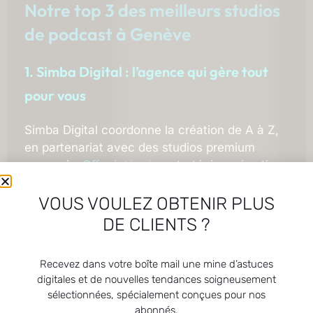
Notre top 3 des meilleurs studios
de podcast à Genève
1. Simba Digital : l’agence qui gère tout
pour vous
Simba Digital coordonne la création de A à Z,
en partenariat avec des studios premium
genevois.
Offre intégrée
: stratégie, animation,
enregistrement et montage, avec un seul
interlocuteur. Idéal pour les marques
VOUS VOULEZ OBTENIR PLUS
souhaitant externaliser la logistique, en se
DE CLIENTS ?
concentrant sur le contenu. Focus sur les
réseaux sociaux avec diffusion optimisée.
Recevez dans votre boîte mail une mine d’astuces
digitales et de nouvelles tendances soigneusement
sélectionnées, spécialement conçues pour nos
2. Podcast Genève
abonnés.