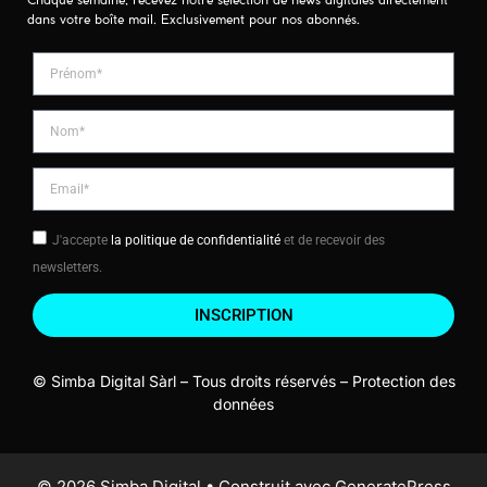
Chaque semaine, recevez notre sélection de news digitales directement
dans votre boîte mail. Exclusivement pour nos abonnés.
J'accepte
la politique de confidentialité
et de recevoir des
newsletters.
INSCRIPTION
© Simba Digital Sàrl – Tous droits réservés –
Protection des
données
© 2026 Simba Digital
• Construit avec
GeneratePress