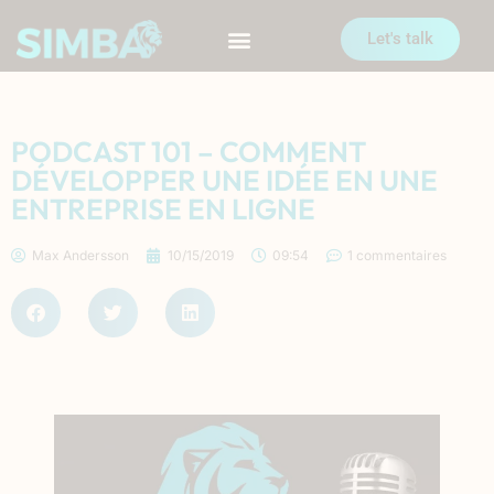
Let's talk
PODCAST 101 – COMMENT
DÉVELOPPER UNE IDÉE EN UNE
ENTREPRISE EN LIGNE
Max Andersson
10/15/2019
09:54
1 commentaires